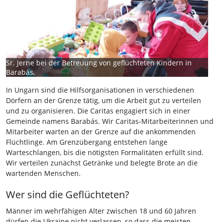
Sr. Jerne bei der Betreuung von geflüchteten Kindern in
Barabás.
In Ungarn sind die Hilfsorganisationen in verschiedenen
Dörfern an der Grenze tätig, um die Arbeit gut zu verteilen
und zu organisieren. Die Caritas engagiert sich in einer
Gemeinde namens Barabás. Wir Caritas-Mitarbeiterinnen und
Mitarbeiter warten an der Grenze auf die ankommenden
Flüchtlinge. Am Grenzübergang entstehen lange
Warteschlangen, bis die nötigsten Formalitäten erfüllt sind.
Wir verteilen zunächst Getränke und belegte Brote an die
wartenden Menschen.
Wer sind die Geflüchteten?
Männer im wehrfähigen Alter zwischen 18 und 60 Jahren
dürfen die Ukraine nicht verlassen, so dass die meisten