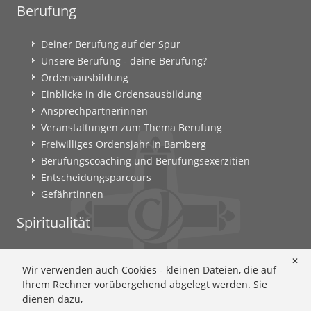
Berufung
Deiner Berufung auf der Spur
Unsere Berufung - deine Berufung?
Ordensausbildung
Einblicke in die Ordensausbildung
Ansprechpartnerinnen
Veranstaltungen zum Thema Berufung
Freiwilliges Ordensjahr in Bamberg
Berufungscoaching und Berufungsexerzitien
Entscheidungsparcours
Gefährtinnen
Spiritualität
Ignatianische Spiritualität: Worum geht's?
✕
Wir verwenden auch Cookies - kleinen Dateien, die auf
Ignatianisch beten: Wie geht das? Eine Anleitung
Ihrem Rechner vorübergehend abgelegt werden. Sie
Ignatianisch und weiblich: Mary Wards Spiritualität
dienen dazu,
Mary-Ward: Geschichte und Texte im Überblick