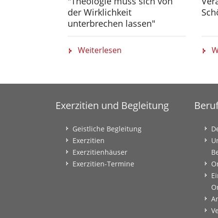
"Theologie muss sich von
Ver
der Wirklichkeit
Sch
unterbrechen lassen"
Weiterlesen
W
Exerzitien und Begleitung
Beru
Geistliche Begleitung
D
Exerzitien
U
Exerzitienhäuser
B
Exerzitien-Termine
O
Ei
O
A
V