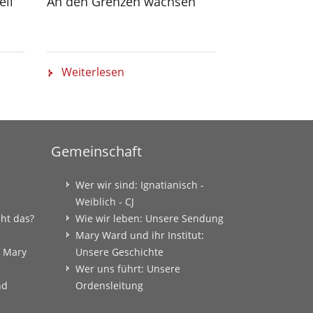
eil
An den Grenzen wachsen
Ein Haus fü
Weiterlesen
Weiterlese
Gemeinschaft
Wer wir sind: Ignatianisch -
Weiblich - CJ
eht das?
Wie wir leben: Unsere Sendung
Mary Ward und ihr Institut:
: Mary
Unsere Geschichte
Wer uns führt: Unsere
nd
Ordensleitung