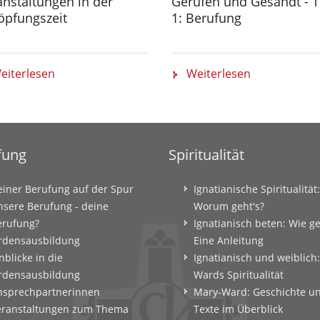
anstaltungen in der
Gerufen und Gesandt - T
öpfungszeit
1: Berufung
eiterlesen
Weiterlesen
fung
Spiritualität
einer Berufung auf der Spur
Ignatianische Spiritualität:
nsere Berufung - deine
Worum geht's?
erufung?
Ignatianisch beten: Wie g
rdensausbildung
Eine Anleitung
nblicke in die
Ignatianisch und weiblich
rdensausbildung
Wards Spiritualität
nsprechpartnerinnen
Mary-Ward: Geschichte u
eranstaltungen zum Thema
Texte im Überblick