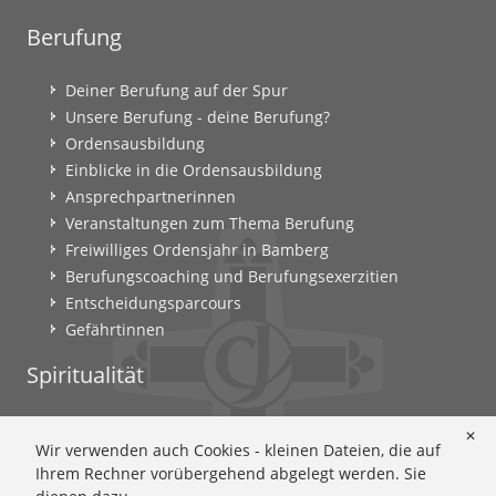
Berufung
Deiner Berufung auf der Spur
Unsere Berufung - deine Berufung?
Ordensausbildung
Einblicke in die Ordensausbildung
Ansprechpartnerinnen
Veranstaltungen zum Thema Berufung
Freiwilliges Ordensjahr in Bamberg
Berufungscoaching und Berufungsexerzitien
Entscheidungsparcours
Gefährtinnen
Spiritualität
Ignatianische Spiritualität: Worum geht's?
✕
Wir verwenden auch Cookies - kleinen Dateien, die auf
Ignatianisch beten: Wie geht das? Eine Anleitung
Ihrem Rechner vorübergehend abgelegt werden. Sie
Ignatianisch und weiblich: Mary Wards Spiritualität