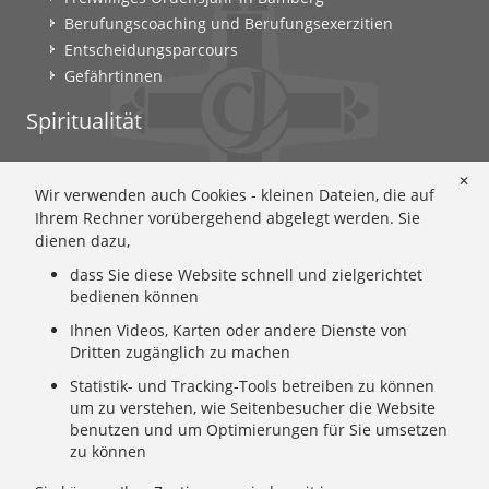
Berufungscoaching und Berufungsexerzitien
Entscheidungsparcours
Gefährtinnen
Spiritualität
Ignatianische Spiritualität: Worum geht's?
✕
Wir verwenden auch Cookies - kleinen Dateien, die auf
Ignatianisch beten: Wie geht das? Eine Anleitung
Ihrem Rechner vorübergehend abgelegt werden. Sie
Ignatianisch und weiblich: Mary Wards Spiritualität
dienen dazu,
Mary-Ward: Geschichte und Texte im Überblick
dass Sie diese Website schnell und zielgerichtet
Mary Ward 400: Mary Wards erster Weg nach Rom
bedienen können
Spirituelle Impulse
Zeitschrift: Spiritualität konkret
Ihnen Videos, Karten oder andere Dienste von
Dritten zugänglich zu machen
Gemeinschaft
Statistik- und Tracking-Tools betreiben zu können
um zu verstehen, wie Seitenbesucher die Website
Wer wir sind: Ignatianisch - Weiblich - CJ
benutzen und um Optimierungen für Sie umsetzen
zu können
Wie wir leben: Unsere Sendung
Mary Ward und ihr Institut: Unsere Geschichte