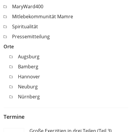
MaryWard400
Mitlebekommunität Mamre
Spiritualität
Pressemitteilung
Orte
Augsburg
Bamberg
Hannover
Neuburg
Nürnberg
Termine
Große Exerzitien in drei Teilen (Teil 3)